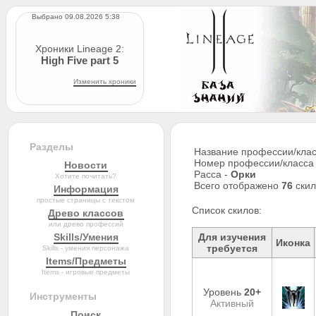
Выбрано 09.08.2026 5:38
Хроники Lineage 2:
High Five part 5
Изменить хроники
Разделы
Название профессии/клас
Номер профессии/класса
Новости
Расса -
Орки
Хотите почитать?
Всего отображено
76
скил
Информация
простые страницы с текстом
Список скилов:
Древо классов
или древо профессий
Skills/Умения
Для изучения
Иконка
требуется
Skills - умения персонажа
Items/Предметы
Items - игровые предметы
Уровень
20+
Инструменты
Активный
Поиск