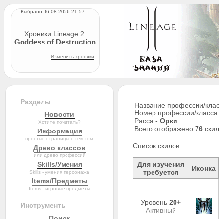
Выбрано 06.08.2026 21:57
Хроники Lineage 2:
Goddess of Destruction
Изменить хроники
Разделы
Название профессии/клас
Номер профессии/класса
Новости
Расса -
Орки
Хотите почитать?
Всего отображено
76
скил
Информация
простые страницы с текстом
Список скилов:
Древо классов
или древо профессий
Skills/Умения
Для изучения
Иконка
требуется
Skills - умения персонажа
Items/Предметы
Items - игровые предметы
Уровень
20+
Инструменты
Активный
Поиск