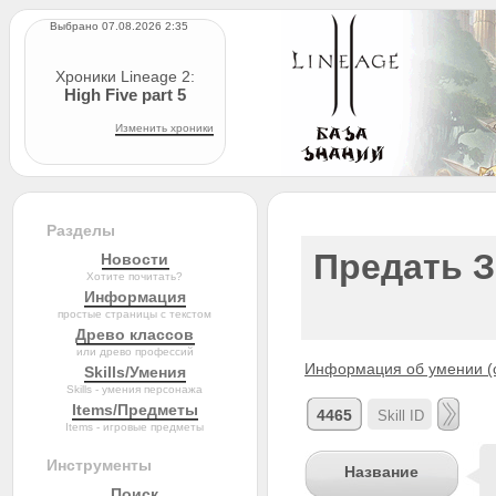
Выбрано 07.08.2026 2:35
Хроники Lineage 2:
High Five part 5
Изменить хроники
Разделы
Предать З
Новости
Хотите почитать?
Информация
простые страницы с текстом
Древо классов
или древо профессий
Информация об умении (с
Skills/Умения
Skills - умения персонажа
Items/Предметы
4465
Items - игровые предметы
Инструменты
Название
Поиск