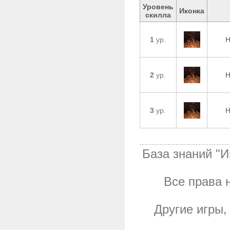
Уровень
Иконка
скилла
1
ур.
Н
2
ур.
Н
3
ур.
Н
База знаний "И
Все права н
Другие игры,