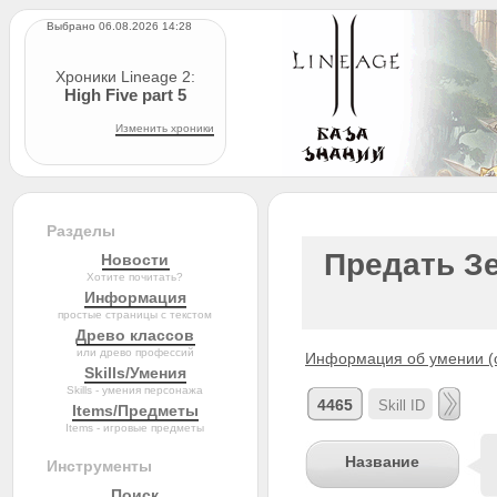
Выбрано 06.08.2026 14:28
Хроники Lineage 2:
High Five part 5
Изменить хроники
Разделы
Предать Зе
Новости
Хотите почитать?
Информация
простые страницы с текстом
Древо классов
или древо профессий
Информация об умении (с
Skills/Умения
Skills - умения персонажа
4465
Items/Предметы
Items - игровые предметы
Название
Инструменты
Поиск