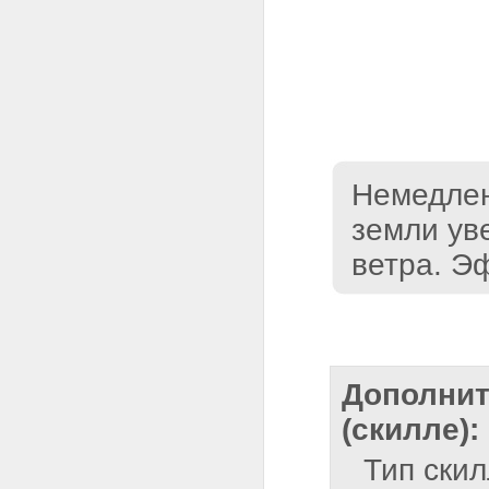
Немедлен
земли ув
ветра. Э
Дополнит
(скилле):
Тип ски