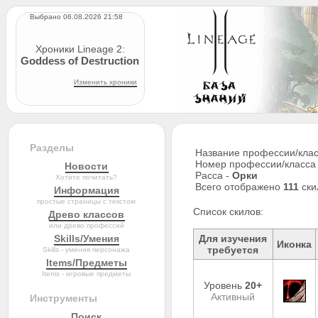
Выбрано 06.08.2026 21:58
Хроники Lineage 2:
Goddess of Destruction
Изменить хроники
Разделы
Название профессии/клас
Номер профессии/класса
Новости
Расса -
Орки
Хотите почитать?
Всего отображено
111
ски
Информация
простые страницы с текстом
Список скилов:
Древо классов
или древо профессий
Skills/Умения
Для изучения
Иконка
требуется
Skills - умения персонажа
Items/Предметы
Items - игровые предметы
Уровень
20+
Активный
Инструменты
Поиск