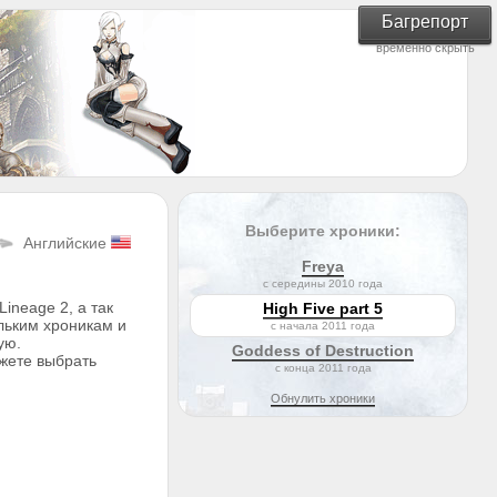
Багрепорт
временно скрыть
Выберите хроники:
Английские
Freya
с середины 2010 года
ineage 2, а так
High Five part 5
ольким хроникам и
с начала 2011 года
ую.
Goddess of Destruction
ожете выбрать
с конца 2011 года
Обнулить хроники