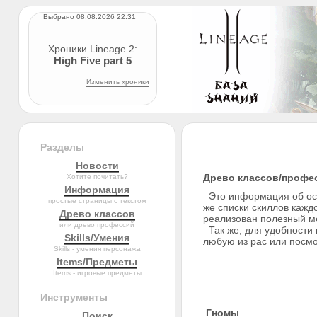
Выбрано 08.08.2026 22:31
Хроники Lineage 2:
High Five part 5
Изменить хроники
Разделы
Новости
Древо классов/професс
Хотите почитать?
Информация
Это информация об осно
простые страницы с текстом
же списки скиллов кажд
Древо классов
реализован полезный ме
или древо профессий
Так же, для удобности 
Skills/Умения
любую из рас или посмо
Skills - умения персонажа
Items/Предметы
Items - игровые предметы
Инструменты
Гномы
Поиск