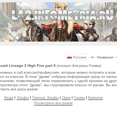
Русские
Названия
ий Lineage 2 High Five part 5
(только для расы Гномы)
вных и саб классах/профессиях, которые можно получить в игре L
ого из классов. В этом "древе" собрана информация сразу по неск
ханизм, позволяющий легко переключить с одной хроники на друг
просмотра этого "древа", мы сгрупировали классы по расам. Вы м
треть все расы разом:
Люди
|
Эльфы
|
Темные Эльфы
|
Орки
|
Гномы
|
Камаэли
Посмотреть все разом