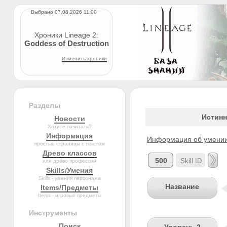
Выбрано 07.08.2026 11:00
Хроники Lineage 2:
Goddess of Destruction
Изменить хроники
Разделы
Истинн
Новости
Хотите почитать?
Информация
Информация об умении 
простые страницы с текстом
Древо классов
500
или древо профессий
Skills/Умения
Skills - умения персонажа
Название
Items/Предметы
Items - игровые предметы
Инструменты
Поиск