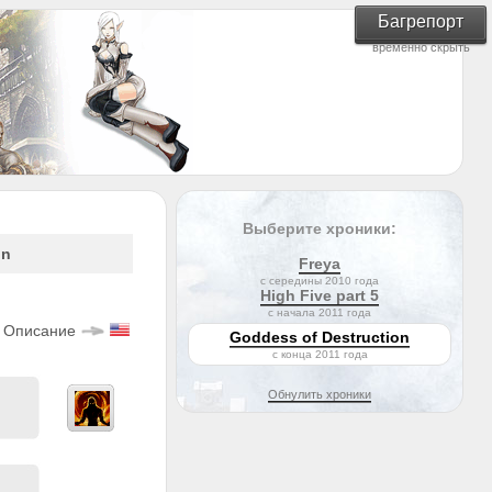
Багрепорт
временно скрыть
Выберите хроники:
on
Freya
с середины 2010 года
High Five part 5
с начала 2011 года
Описание
Goddess of Destruction
с конца 2011 года
Обнулить хроники