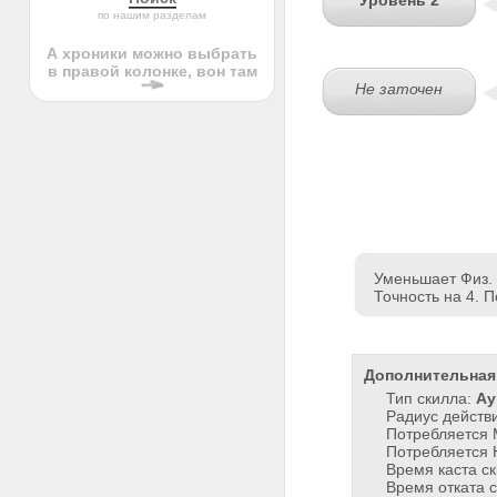
Уровень 2
по нашим разделам
А хроники можно выбрать
в правой колонке, вон там
Не заточен
Уменьшает Физ. З
Точность на 4. 
Дополнительная
Тип скилла:
Ау
Радиус действ
Потребляется
Потребляется 
Время каста с
Время отката 