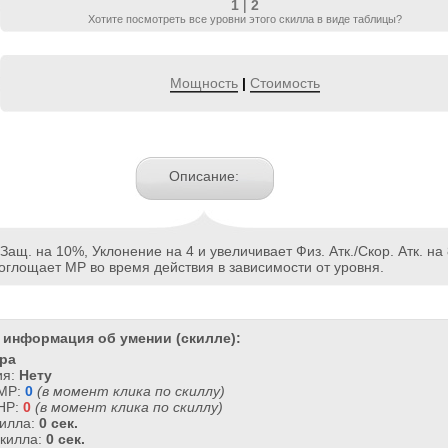
1
|
2
Хотите посмотреть все уровни этого скилла в виде таблицы?
Мощность
|
Стоимость
Описание:
ащ. на 10%, Уклонение на 4 и увеличивает Физ. Атк./Скор. Атк. на
Поглощает MP во время действия в зависимости от уровня.
 информация об умении (скилле):
ра
ия:
Нету
 MP:
0
(в момент клика по скиллу)
HP:
0
(в момент клика по скиллу)
килла:
0 сек.
скилла:
0 сек.