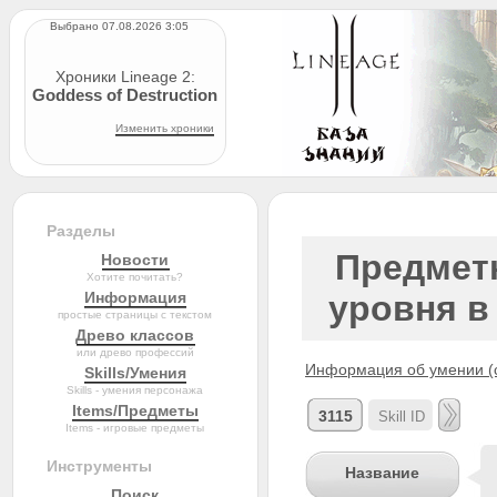
Выбрано 07.08.2026 3:05
Хроники Lineage 2:
Goddess of Destruction
Изменить хроники
Разделы
Предметн
Новости
Хотите почитать?
Информация
уровня в 
простые страницы с текстом
Древо классов
или древо профессий
Информация об умении (с
Skills/Умения
Skills - умения персонажа
Items/Предметы
3115
Items - игровые предметы
Инструменты
Название
Поиск