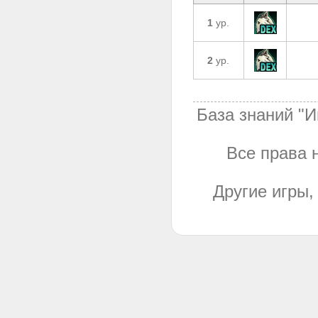
1
ур.
2
ур.
База знаний "И
Все права н
Другие игры,