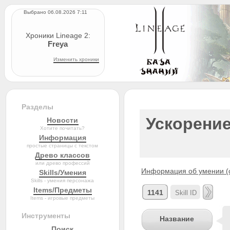
Выбрано 06.08.2026 7:11
Хроники Lineage 2:
Freya
Изменить хроники
Разделы
Ускорение
Новости
Хотите почитать?
Информация
простые страницы с текстом
Древо классов
или древо профессий
Информация об умении (с
Skills/Умения
Skills - умения персонажа
Items/Предметы
1141
Items - игровые предметы
Инструменты
Название
Поиск