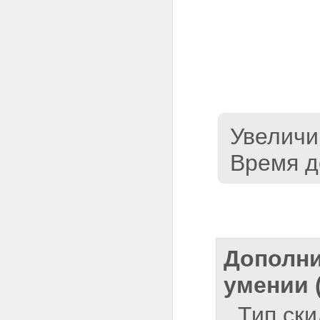
Увеличив
Время д
Дополни
умении 
Тип ск