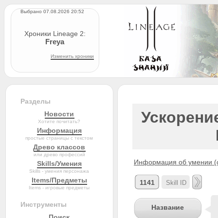
Выбрано 07.08.2026 20:52
Хроники Lineage 2:
Freya
Изменить хроники
Разделы
Ускорение
Новости
Хотите почитать?
Информация
простые страницы с текстом
Древо классов
или древо профессий
Информация об умении (с
Skills/Умения
Skills - умения персонажа
Items/Предметы
1141
Items - игровые предметы
Инструменты
Название
Поиск