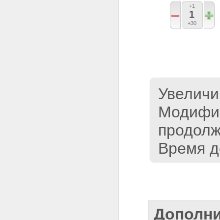
+1
1
+30
Увеличив
Модифиц
продолж
Время де
Дополни